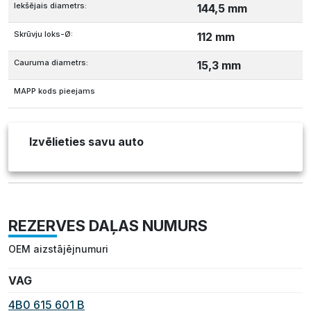
Iekšējais diametrs:
144,5 mm
Skrūvju loks-Ø:
112 mm
Cauruma diametrs:
15,3 mm
MAPP kods pieejams
Izvēlieties savu auto
REZERVES DAĻAS NUMURS
OEM aizstājējnumuri
VAG
4B0 615 601 B