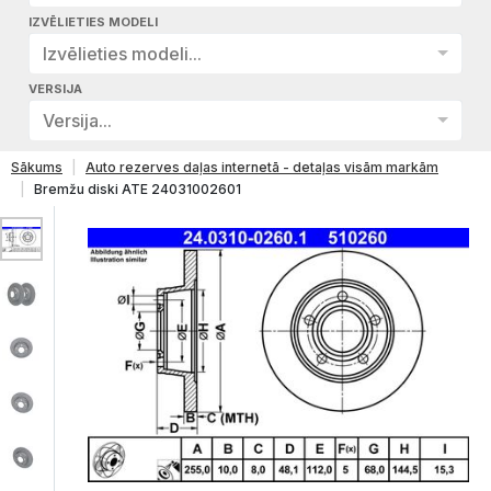
IZVĒLIETIES MODELI
Izvēlieties modeli...
VERSIJA
Versija...
Sākums
Auto rezerves daļas internetā - detaļas visām markām
Bremžu diski ATE 24031002601