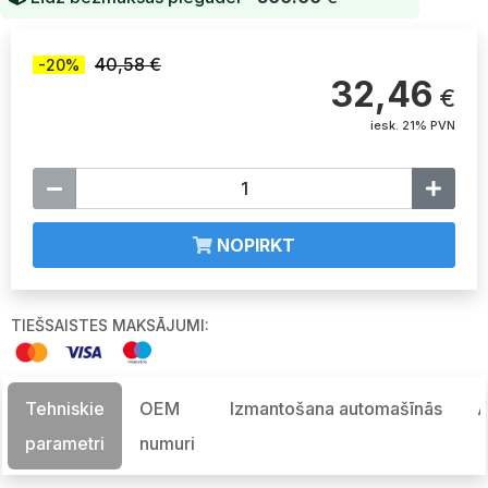
40,58 €
-20%
32,46
€
iesk. 21% PVN
NOPIRKT
TIEŠSAISTES MAKSĀJUMI:
Tehniskie
OEM
Izmantošana automašīnās
A
parametri
numuri