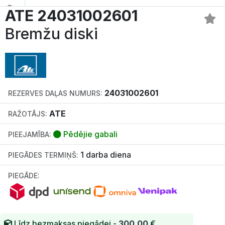
ATE 24031002601
Bremžu diski
24031002601
REZERVES DAĻAS NUMURS:
ATE
RAŽOTĀJS:
Pēdējie gabali
PIEEJAMĪBA:
1 darba diena
PIEGĀDES TERMIŅŠ:
PIEGĀDE:
Līdz bezmaksas piegādei -
300.00
€