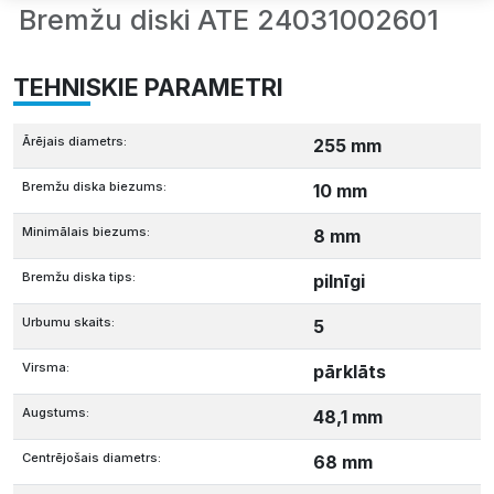
Bremžu diski ATE 24031002601
TEHNISKIE PARAMETRI
Ārējais diametrs:
255 mm
Bremžu diska biezums:
10 mm
Minimālais biezums:
8 mm
Bremžu diska tips:
pilnīgi
Urbumu skaits:
5
Virsma:
pārklāts
Augstums:
48,1 mm
Centrējošais diametrs:
68 mm