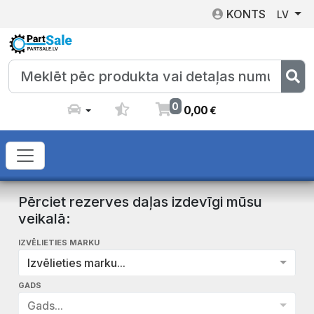
KONTS
LV
0
0
,
00
€
Pērciet rezerves daļas izdevīgi mūsu
veikalā:
IZVĒLIETIES MARKU
Izvēlieties marku...
GADS
Gads...