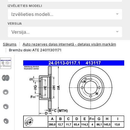
IZVĒLIETIES MODELI
Izvēlieties modeli...
VERSIJA
Versija...
Sākums
Auto rezerves daļas internetā - detaļas visām markām
Bremžu diski ATE 24011301171