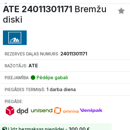
ATE 24011301171
Bremžu
diski
24011301171
REZERVES DAĻAS NUMURS:
ATE
RAŽOTĀJS:
Pēdējie gabali
PIEEJAMĪBA:
1 darba diena
PIEGĀDES TERMIŅŠ:
PIEGĀDE:
Līdz bezmaksas piegādei -
300.00
€