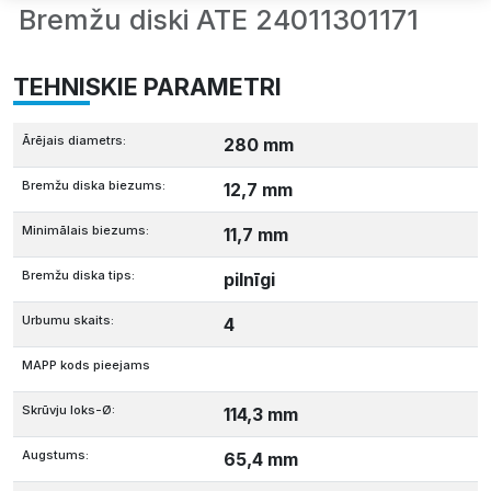
Bremžu diski ATE 24011301171
TEHNISKIE PARAMETRI
Ārējais diametrs:
280 mm
Bremžu diska biezums:
12,7 mm
Minimālais biezums:
11,7 mm
Bremžu diska tips:
pilnīgi
Urbumu skaits:
4
MAPP kods pieejams
Skrūvju loks-Ø:
114,3 mm
Augstums:
65,4 mm