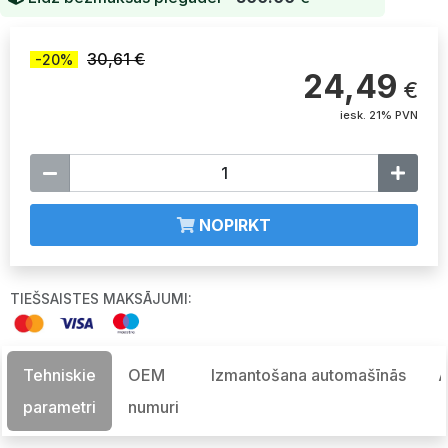
30,61 €
-20%
24,49
€
iesk. 21% PVN
NOPIRKT
TIEŠSAISTES MAKSĀJUMI:
Tehniskie
OEM
Izmantošana automašīnās
A
parametri
numuri