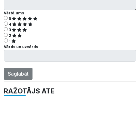
Vērtējums
5
4
3
2
1
Vārds un uzvārds
Saglabāt
RAŽOTĀJS ATE