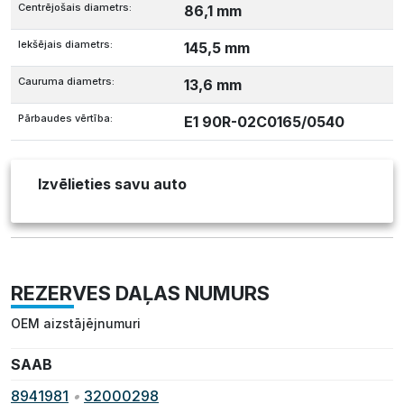
Centrējošais diametrs:
86,1 mm
Iekšējais diametrs:
145,5 mm
Cauruma diametrs:
13,6 mm
Pārbaudes vērtība:
E1 90R-02C0165/0540
Izvēlieties savu auto
REZERVES DAĻAS NUMURS
OEM aizstājējnumuri
SAAB
8941981
•
32000298