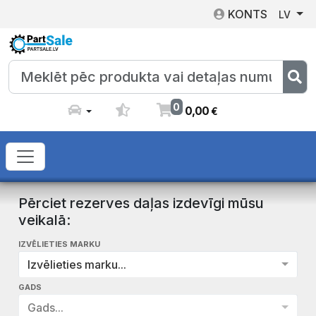
KONTS
LV
0
0
,
00
€
Pērciet rezerves daļas izdevīgi mūsu
veikalā:
IZVĒLIETIES MARKU
Izvēlieties marku...
GADS
Gads...