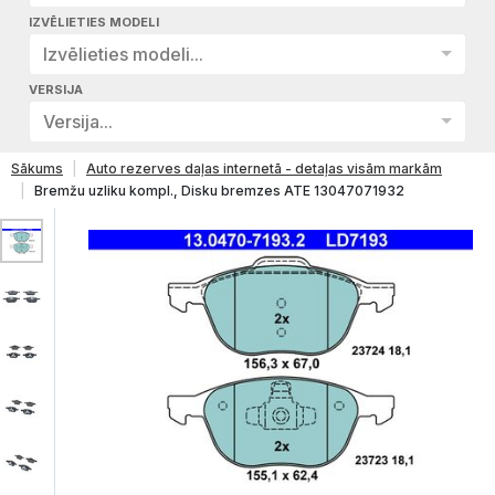
IZVĒLIETIES MODELI
Izvēlieties modeli...
VERSIJA
Versija...
Sākums
Auto rezerves daļas internetā - detaļas visām markām
Bremžu uzliku kompl., Disku bremzes ATE 13047071932