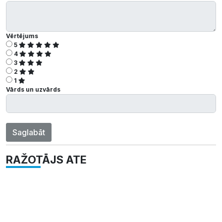
Vērtējums
5
4
3
2
1
Vārds un uzvārds
Saglabāt
RAŽOTĀJS ATE