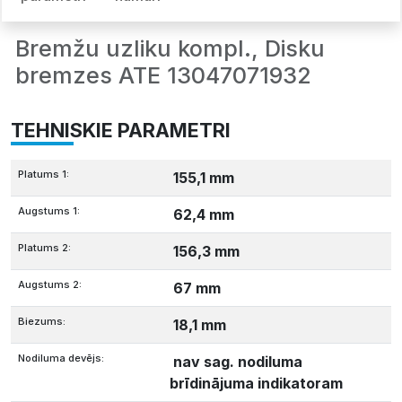
Bremžu uzliku kompl., Disku
bremzes ATE 13047071932
TEHNISKIE PARAMETRI
Platums 1:
155,1 mm
Augstums 1:
62,4 mm
Platums 2:
156,3 mm
Augstums 2:
67 mm
Biezums:
18,1 mm
Nodiluma devējs:
nav sag. nodiluma
brīdinājuma indikatoram