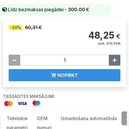
Līdz bezmaksas piegādei -
300.00
€
60,31 €
-20%
48,25
€
iesk. 21% PVN
NOPIRKT
TIEŠSAISTES MAKSĀJUMI:
Tehniskie
OEM
Izmantošana automašīnās
A
parametri
numuri