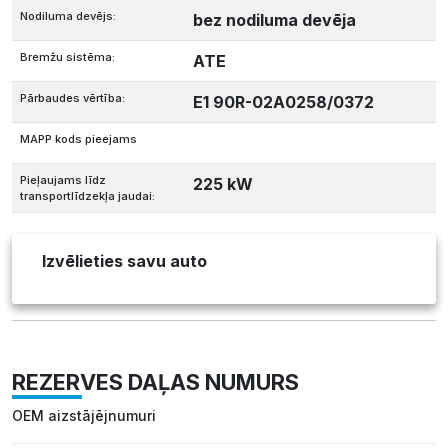
Nodiluma devējs:
bez nodiluma devēja
Bremžu sistēma:
ATE
Pārbaudes vērtība:
E1 90R-02A0258/0372
MAPP kods pieejams
Pieļaujams līdz
225 kW
transportlīdzekļa jaudai:
Izvēlieties savu auto
REZERVES DAĻAS NUMURS
OEM aizstājējnumuri