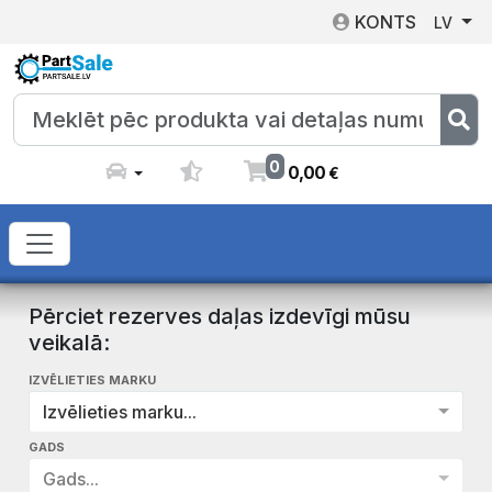
KONTS
LV
0
0
,
00
€
Pērciet rezerves daļas izdevīgi mūsu
veikalā:
IZVĒLIETIES MARKU
Izvēlieties marku...
GADS
Gads...