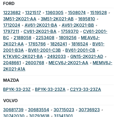
FORD
1223682
•
1321517
•
1360305
•
1508074
•
1519528
•
3M51-2K021-AA
•
3M51-2K021-AB
•
1695810
•
1712024
•
AV61-2K021-BA
•
AV61-2K021-BB
•
1797211
•
CV61-2K021-BA
•
1759370
•
CV61-2001-
BC
•
2188058
•
2253408
•
1809256
•
MEAV6J-
2K021-AA
•
1765766
•
1826241
•
1816524
•
BV61-
2001-B3A
•
BV61-2001-C3B
•
BV61-2001-CB
•
KTKV6C-2K021-BA
•
2492033
•
GN15-2K021-AD
•
2048661
•
2600768
•
MECV6J-2K021-AA
•
MEMV6J-
2K021-A1A
MAZDA
BPYK-33-23Z
•
BPYK-33-23ZA
•
C2Y3-33-23ZA
VOLVO
30681739
•
30683554
•
30715023
•
30736923
•
30742030
•
30793618
•
31341301