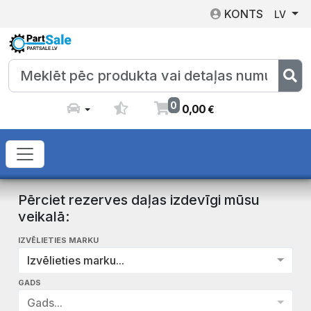
KONTS
LV
0
0
,
00
€
Pērciet rezerves daļas izdevīgi mūsu
veikalā:
IZVĒLIETIES MARKU
Izvēlieties marku...
GADS
Gads...