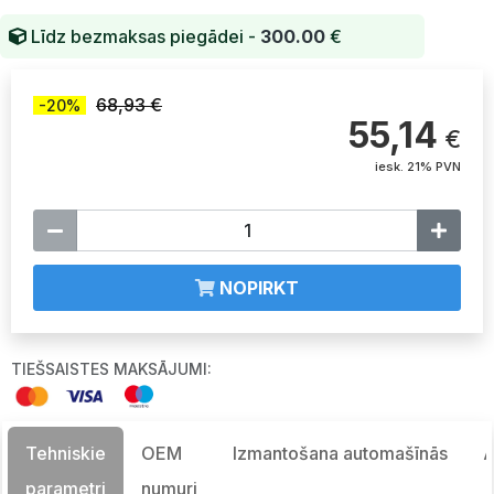
Līdz bezmaksas piegādei -
300.00
€
68,93 €
-20%
55,14
€
iesk. 21% PVN
NOPIRKT
TIEŠSAISTES MAKSĀJUMI:
Tehniskie
OEM
Izmantošana automašīnās
A
parametri
numuri