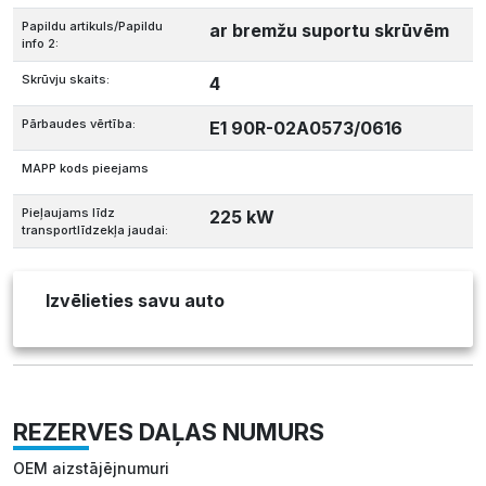
Papildu artikuls/Papildu
ar bremžu suportu skrūvēm
info 2:
Skrūvju skaits:
4
Pārbaudes vērtība:
E1 90R-02A0573/0616
MAPP kods pieejams
Pieļaujams līdz
225 kW
transportlīdzekļa jaudai:
Izvēlieties savu auto
REZERVES DAĻAS NUMURS
OEM aizstājējnumuri