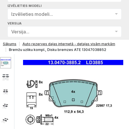
IZVĒLIETIES MODELI
Izvēlieties modeli...
VERSIJA
Versija...
Sākums
Auto rezerves daļas internetā - detaļas visām markām
Bremžu uzliku kompl., Disku bremzes ATE 13047038852