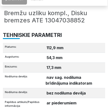
Bremžu uzliku kompl., Disku
bremzes ATE 13047038852
TEHNISKIE PARAMETRI
Platums:
112,9 mm
Augstums:
54,3 mm
Biezums:
17,3 mm
Nodiluma devējs:
nav sag. nodiluma
brīdinājuma indikatoram
Nodiluma devējs:
bez nodiluma devēja
Papildus artikuls/Papildus
ar piederumiem
informācija: