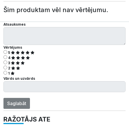
Šim produktam vēl nav vērtējumu.
Atsauksmes
Vērtējums
5
4
3
2
1
Vārds un uzvārds
Saglabāt
RAŽOTĀJS ATE