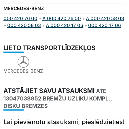
MERCEDES-BENZ
000 420 76 00
•
A 000 420 76 00
•
A 000 420 58 03
•
000 420 58 03
•
A 000 420 17 06
•
000 420 17 06
LIETO TRANSPORTLĪDZEKĻOS
MERCEDES-BENZ
ATSTĀJIET SAVU ATSAUKSMI
ATE
13047038852 BREMŽU UZLIKU KOMPL.,
DISKU BREMZES
Lai pievienotu atsauksmi, pieslēdzieties!