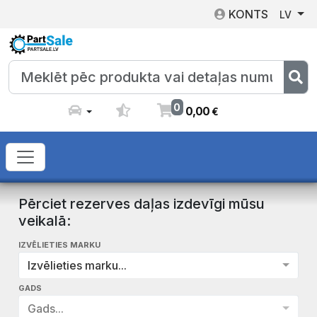
KONTS
LV
0
0
,
00
€
Pērciet rezerves daļas izdevīgi mūsu
veikalā:
IZVĒLIETIES MARKU
Izvēlieties marku...
GADS
Gads...