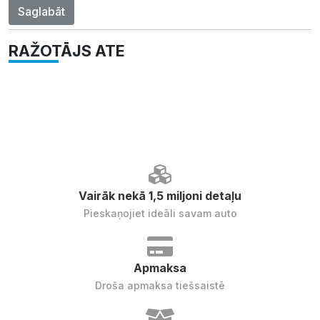
Saglabāt
RAŽOTĀJS ATE
Vairāk nekā 1,5 miljoni detaļu
Pieskaņojiet ideāli savam auto
Apmaksa
Droša apmaksa tiešsaistē