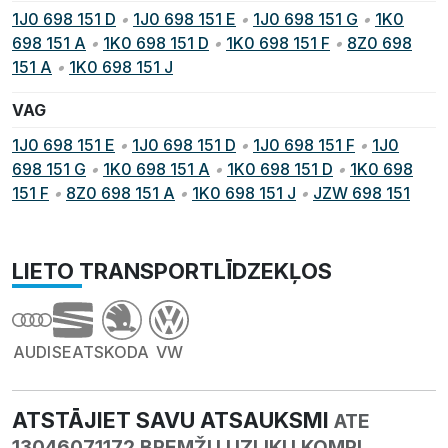
1J0 698 151 D
•
1J0 698 151 E
•
1J0 698 151 G
•
1K0
698 151 A
•
1K0 698 151 D
•
1K0 698 151 F
•
8Z0 698
151 A
•
1K0 698 151 J
VAG
1J0 698 151 E
•
1J0 698 151 D
•
1J0 698 151 F
•
1J0
698 151 G
•
1K0 698 151 A
•
1K0 698 151 D
•
1K0 698
151 F
•
8Z0 698 151 A
•
1K0 698 151 J
•
JZW 698 151
LIETO TRANSPORTLĪDZEKĻOS
AUDI
SEAT
SKODA
VW
ATSTĀJIET SAVU ATSAUKSMI
ATE
13046071172 BREMŽU UZLIKU KOMPL.,