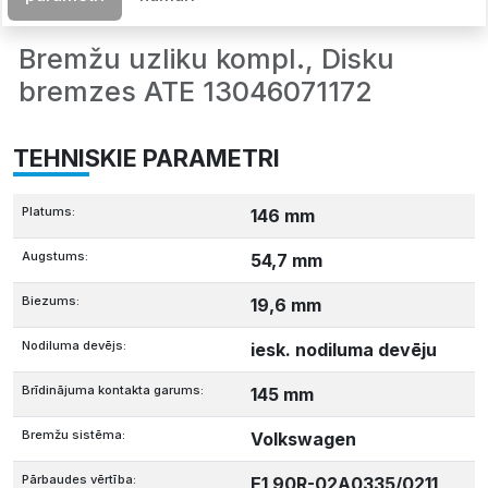
Bremžu uzliku kompl., Disku
bremzes ATE 13046071172
TEHNISKIE PARAMETRI
Platums:
146 mm
Augstums:
54,7 mm
Biezums:
19,6 mm
Nodiluma devējs:
iesk. nodiluma devēju
Brīdinājuma kontakta garums:
145 mm
Bremžu sistēma:
Volkswagen
Pārbaudes vērtība:
E1 90R-02A0335/0211