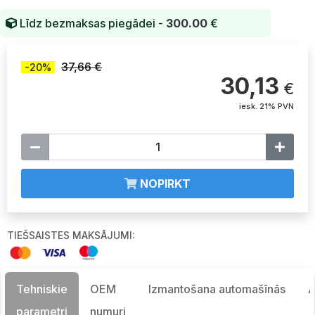
Līdz bezmaksas piegādei -
300.00
€
37,66 €
-20%
30,13
€
iesk. 21% PVN
NOPIRKT
TIEŠSAISTES MAKSĀJUMI:
Tehniskie
OEM
Izmantošana automašīnās
A
parametri
numuri