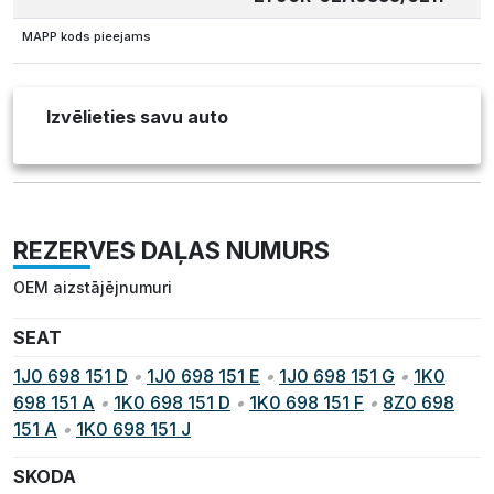
MAPP kods pieejams
Izvēlieties savu auto
REZERVES DAĻAS NUMURS
OEM aizstājējnumuri
SEAT
1J0 698 151 D
•
1J0 698 151 E
•
1J0 698 151 G
•
1K0
698 151 A
•
1K0 698 151 D
•
1K0 698 151 F
•
8Z0 698
151 A
•
1K0 698 151 J
SKODA