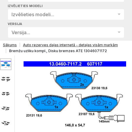
IZVĒLIETIES MODELI
Izvēlieties modeli...
VERSIJA
Versija...
Sākums
Auto rezerves daļas internetā - detaļas visām markām
Bremžu uzliku kompl., Disku bremzes ATE 13046071172