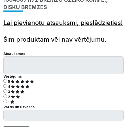
DISKU BREMZES
Lai pievienotu atsauksmi, pieslēdzieties!
Šim produktam vēl nav vērtējumu.
Atsauksmes
Vērtējums
5
4
3
2
1
Vārds un uzvārds