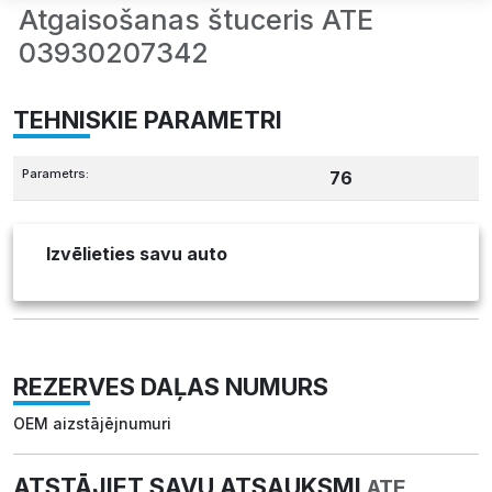
Atgaisošanas štuceris ATE
03930207342
TEHNISKIE PARAMETRI
Parametrs:
76
Izvēlieties savu auto
REZERVES DAĻAS NUMURS
OEM aizstājējnumuri
ATSTĀJIET SAVU ATSAUKSMI
ATE