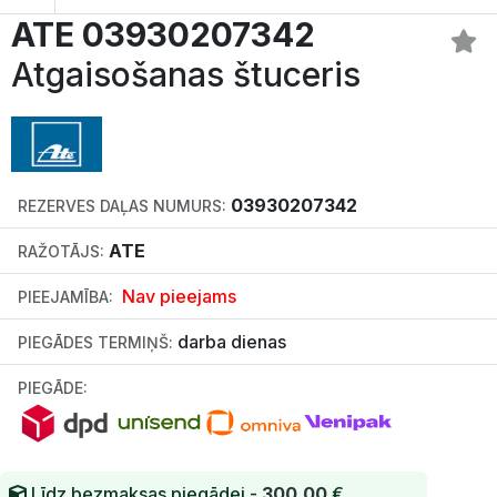
ATE 03930207342
Atgaisošanas štuceris
03930207342
REZERVES DAĻAS NUMURS:
ATE
RAŽOTĀJS:
Nav pieejams
PIEEJAMĪBA:
darba dienas
PIEGĀDES TERMIŅŠ:
PIEGĀDE:
Līdz bezmaksas piegādei -
300.00
€