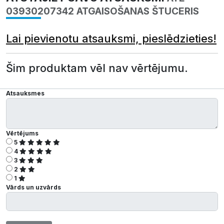
03930207342 ATGAISOŠANAS ŠTUCERIS
Lai pievienotu atsauksmi, pieslēdzieties!
Šim produktam vēl nav vērtējumu.
Atsauksmes
Vērtējums
5
4
3
2
1
Vārds un uzvārds