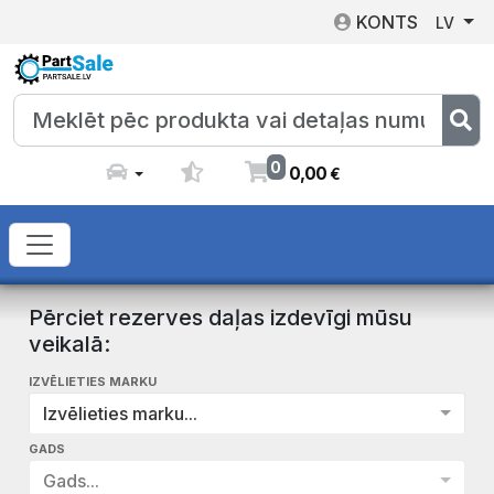
KONTS
LV
0
0
,
00
€
Pērciet rezerves daļas izdevīgi mūsu
veikalā:
IZVĒLIETIES MARKU
Izvēlieties marku...
GADS
Gads...