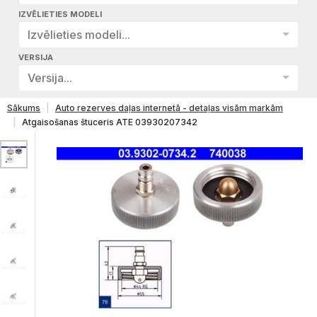
IZVĒLIETIES MODELI
Izvēlieties modeli...
VERSIJA
Versija...
Sākums
Auto rezerves daļas internetā - detaļas visām markām
Atgaisošanas štuceris ATE 03930207342