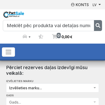
KONTS
LV
0
0
,
00
€
Pērciet rezerves daļas izdevīgi mūsu
veikalā:
IZVĒLIETIES MARKU
Izvēlieties marku...
GADS
Gads...