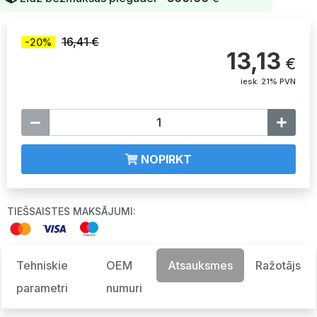
16,41 €
-20%
13,13
€
iesk. 21% PVN
NOPIRKT
TIEŠSAISTES MAKSĀJUMI:
Tehniskie
OEM
Atsauksmes
Ražotājs
parametri
numuri