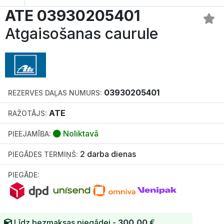
ATE 03930205401
Atgaisošanas caurule
03930205401
REZERVES DAĻAS NUMURS:
ATE
RAŽOTĀJS:
Noliktavā
PIEEJAMĪBA:
2 darba dienas
PIEGĀDES TERMIŅŠ:
PIEGĀDE:
Līdz bezmaksas piegādei -
300.00
€