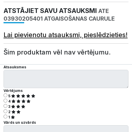
ATSTĀJIET SAVU ATSAUKSMI
ATE
03930205401 ATGAISOŠANAS CAURULE
Lai pievienotu atsauksmi, pieslēdzieties!
Šim produktam vēl nav vērtējumu.
Atsauksmes
Vērtējums
5
4
3
2
1
Vārds un uzvārds