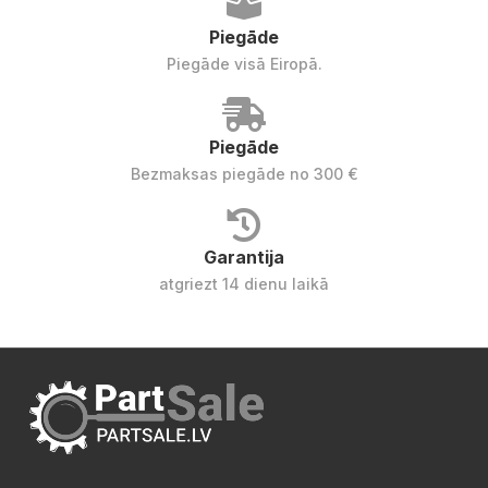
Piegāde
Piegāde visā Eiropā.
Piegāde
Bezmaksas piegāde no 300 €
Garantija
atgriezt 14 dienu laikā