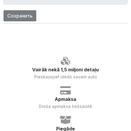
Сохранить
Vairāk nekā 1,5 miljoni detaļu
Pieskaņojiet ideāli savam auto
Apmaksa
Droša apmaksa tiešsaistē
Piegāde