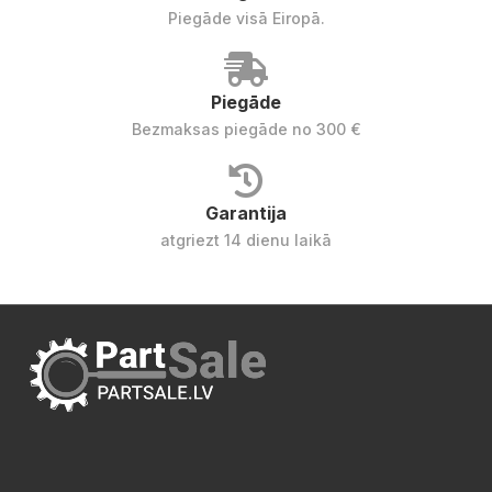
Piegāde visā Eiropā.
Piegāde
Bezmaksas piegāde no 300 €
Garantija
atgriezt 14 dienu laikā