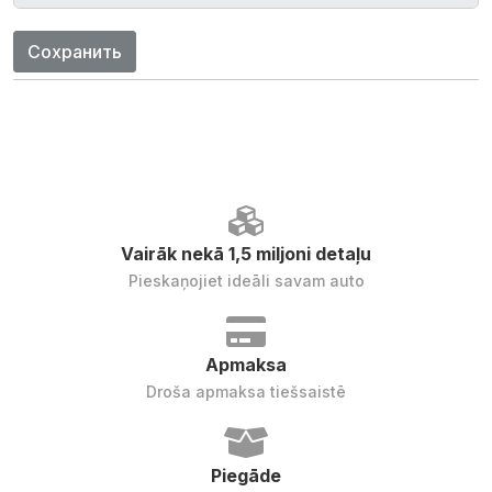
Сохранить
Vairāk nekā 1,5 miljoni detaļu
Pieskaņojiet ideāli savam auto
Apmaksa
Droša apmaksa tiešsaistē
Piegāde