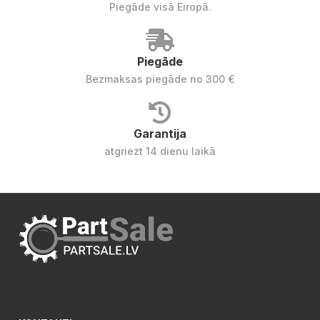
Piegāde visā Eiropā.
Piegāde
Bezmaksas piegāde no 300 €
Garantija
atgriezt 14 dienu laikā