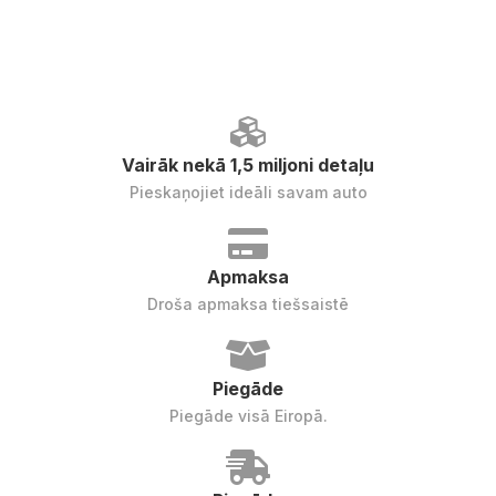
Vairāk nekā 1,5 miljoni detaļu
Pieskaņojiet ideāli savam auto
Apmaksa
Droša apmaksa tiešsaistē
Piegāde
Piegāde visā Eiropā.