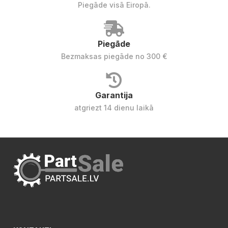
Piegāde visā Eiropā.
Piegāde
Bezmaksas piegāde no 300 €
Garantija
atgriezt 14 dienu laikā