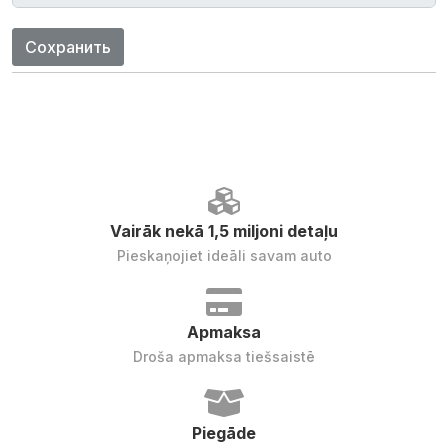
Сохранить
Vairāk nekā 1,5 miljoni detaļu
Pieskaņojiet ideāli savam auto
Apmaksa
Droša apmaksa tiešsaistē
Piegāde