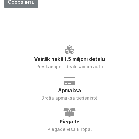
Сохранить
Vairāk nekā 1,5 miljoni detaļu
Pieskaņojiet ideāli savam auto
Apmaksa
Droša apmaksa tiešsaistē
Piegāde
Piegāde visā Eiropā.