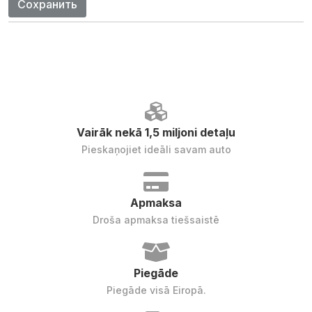
Сохранить
Vairāk nekā 1,5 miljoni detaļu
Pieskaņojiet ideāli savam auto
Apmaksa
Droša apmaksa tiešsaistē
Piegāde
Piegāde visā Eiropā.