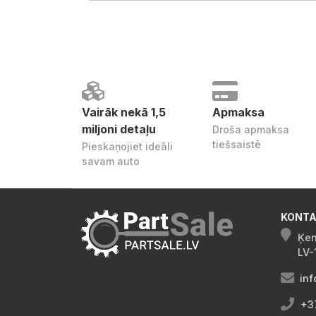
Vairāk nekā 1,5
Apmaksa
miljoni detaļu
Droša apmaksa
tiešsaistē
Pieskaņojiet ideāli
savam auto
KONTA
Ķen
LV-
inf
+3