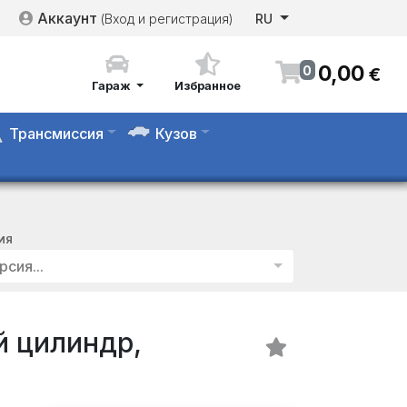
Аккаунт
(Вход и регистрация)
RU
0
,
00
0
€
Гараж
Избранное
Трансмиссия
Кузов
ИЯ
рсия...
 цилиндр,