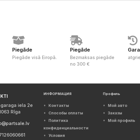
Piegāde
Piegāde
Gara
Piegāde visā Eiropā.
Bezmaksas piegāde
atgri
no 300 €
ИНФОРМАЦИЯ
Профиль
KTI
garaga iela 2e
Контакты
Мой авто
1063 Rīga
Способы оплаты
Заказы
Политика
Мой профиль
o@partsale.lv
конфиденциальности
7126060661
Условия