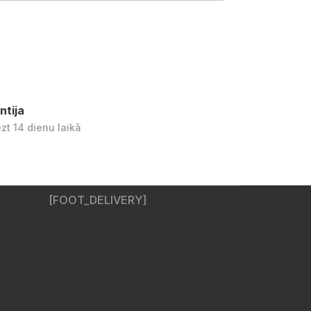
ntija
ezt 14 dienu laikā
[FOOT_DELIVERY]