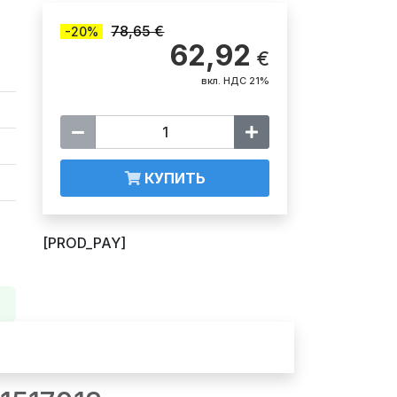
78,65 €
-20%
62,92
€
вкл. НДС 21%
КУПИТЬ
[PROD_PAY]