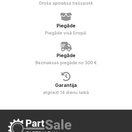
Droša apmaksa tiešsaistē
Piegāde
Piegāde visā Eiropā.
Piegāde
Bezmaksas piegāde no 300 €
Garantija
atgriezt 14 dienu laikā