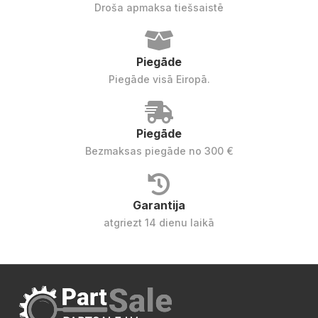
Droša apmaksa tiešsaistē
Piegāde
Piegāde visā Eiropā.
Piegāde
Bezmaksas piegāde no 300 €
Garantija
atgriezt 14 dienu laikā