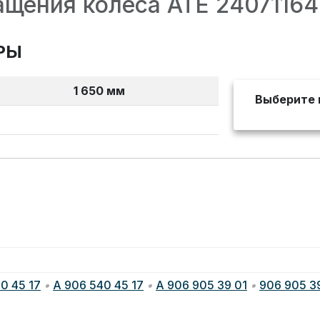
ащения колеса ATE 2407116
РЫ
1 650 мм
Выберите 
0 45 17
•
A 906 540 45 17
•
A 906 905 39 01
•
906 905 3