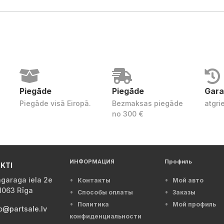
Piegāde
Piegāde
Gara
Piegāde visā Eiropā.
Bezmaksas piegāde
atgri
no 300 €
ИНФОРМАЦИЯ
Профиль
KTI
garaga iela 2e
Контакты
Мой авто
1063 Rīga
Способы оплаты
Заказы
Политика
Мой профиль
o@partsale.lv
конфиденциальности