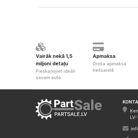
Vairāk nekā 1,5
Apmaksa
miljoni detaļu
Droša apmaksa
tiešsaistē
Pieskaņojiet ideāli
savam auto
KONTA
Ķen
LV-
inf