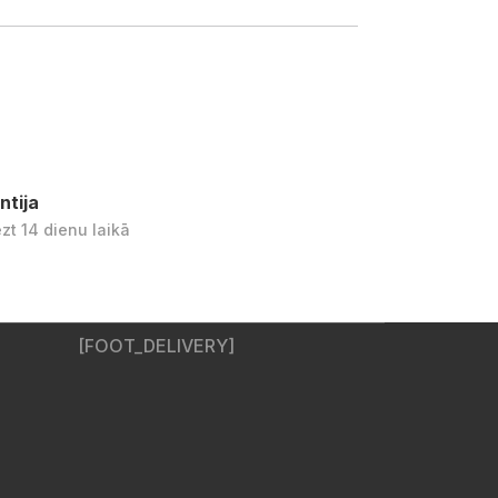
ntija
ezt 14 dienu laikā
[FOOT_DELIVERY]