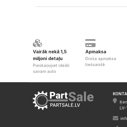
Vairāk nekā 1,5
Apmaksa
miljoni detaļu
Droša apmaksa
tiešsaistē
Pieskaņojiet ideāli
savam auto
KONTA
Ķen
LV-
inf