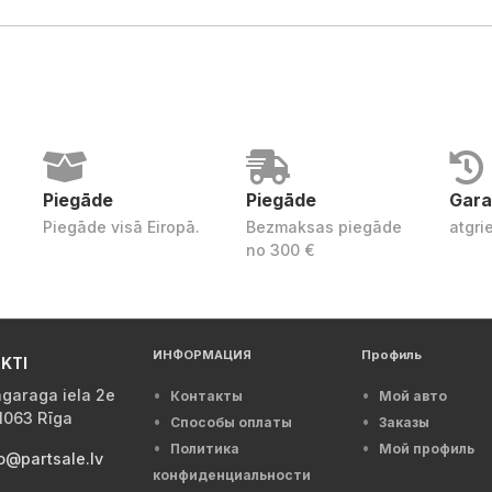
Piegāde
Piegāde
Gara
Piegāde visā Eiropā.
Bezmaksas piegāde
atgri
no 300 €
ИНФОРМАЦИЯ
Профиль
KTI
garaga iela 2e
Контакты
Мой авто
1063 Rīga
Способы оплаты
Заказы
Политика
Мой профиль
o@partsale.lv
конфиденциальности