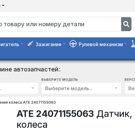
я
игатель
Зажигание
Рулевой механизм
зине автозапчастей:
ВЫБЕРИТЕ МОДЕЛЬ
ВЕРС
.
Выберите модель...
Ве
ения колеса ATE 24071155063
ATE 24071155063
Датчик, 
колеса