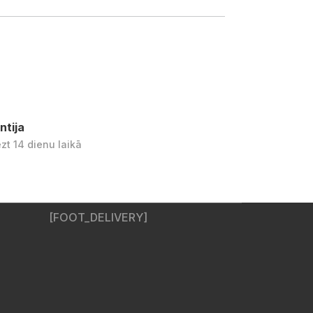
ntija
ezt 14 dienu laikā
[FOOT_DELIVERY]