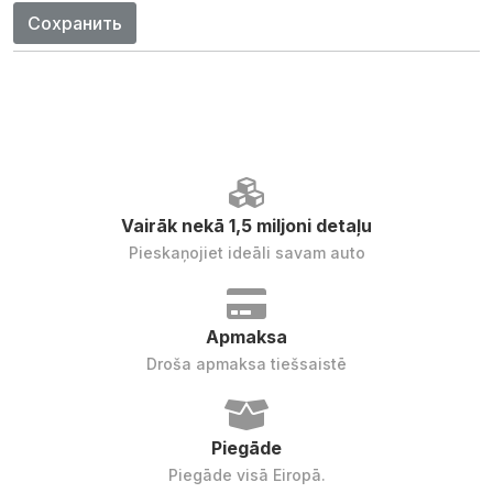
Сохранить
Vairāk nekā 1,5 miljoni detaļu
Pieskaņojiet ideāli savam auto
Apmaksa
Droša apmaksa tiešsaistē
Piegāde
Piegāde visā Eiropā.