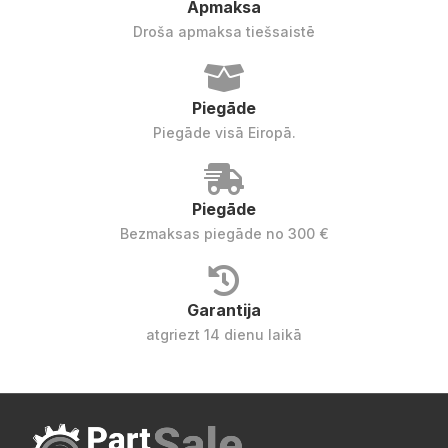
Apmaksa
Droša apmaksa tiešsaistē
Piegāde
Piegāde visā Eiropā.
Piegāde
Bezmaksas piegāde no 300 €
Garantija
atgriezt 14 dienu laikā