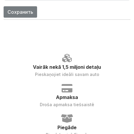
Сохранить
Vairāk nekā 1,5 miljoni detaļu
Pieskaņojiet ideāli savam auto
Apmaksa
Droša apmaksa tiešsaistē
Piegāde