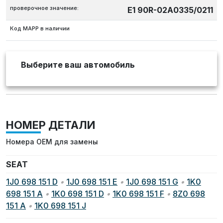
проверочное значение:
E1 90R-02A0335/0211
Код MAPP в наличии
Выберите ваш автомобиль
НОМЕР ДЕТАЛИ
Номера OEM для замены
SEAT
1J0 698 151 D
•
1J0 698 151 E
•
1J0 698 151 G
•
1K0
698 151 A
•
1K0 698 151 D
•
1K0 698 151 F
•
8Z0 698
151 A
•
1K0 698 151 J