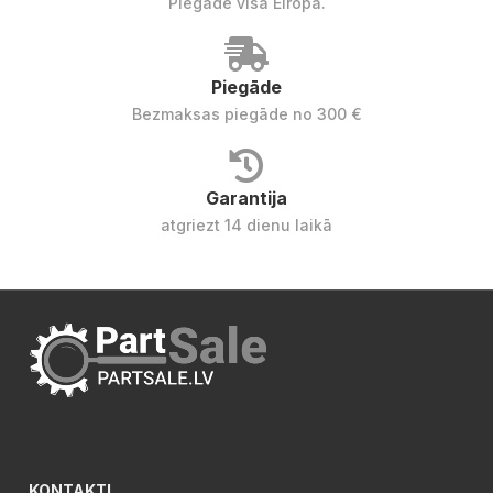
Piegāde visā Eiropā.
Piegāde
Bezmaksas piegāde no 300 €
Garantija
atgriezt 14 dienu laikā
KONTAKTI