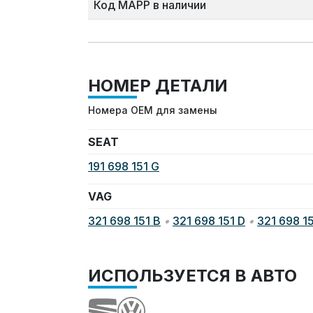
Код MAPP в наличии
НОМЕР ДЕТАЛИ
Номера OEM для замены
SEAT
191 698 151 G
VAG
321 698 151 B
•
321 698 151 D
•
321 698 15
ИСПОЛЬЗУЕТСЯ В АВТО