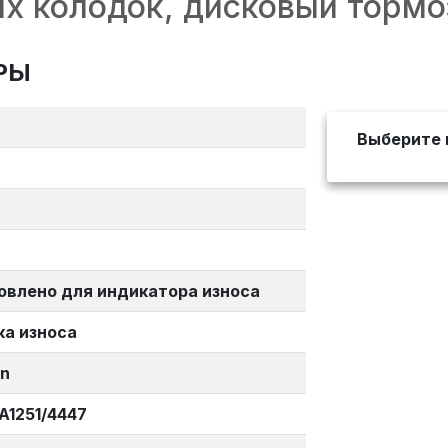
х колодок, дисковый тормо
РЫ
Выберите 
овлено для индикатора износа
ка износа
en
A1251/4447