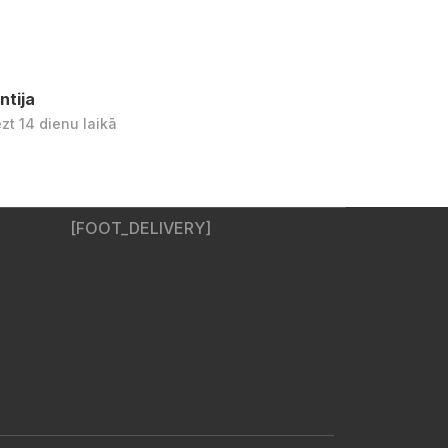
ntija
ezt 14 dienu laikā
[FOOT_DELIVERY]