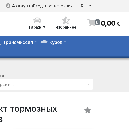
Аккаунт
(Вход и регистрация)
RU
0
,
00
0
€
Гараж
Избранное
Трансмиссия
Кузов
ИЯ
рсия...
кт тормозных
з