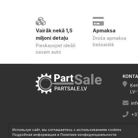
Vairāk nekā 1,5
Apmaksa
miljoni detaļu
Droša apmaksa
tiešsaistē
Pieskaņojiet ideāli
savam auto
KONTA
Ķen
LV-
inf
+3
Используя сайт, вы соглашаетесь с использованием cookies.
Подробная информация в Политике конфиденциальности