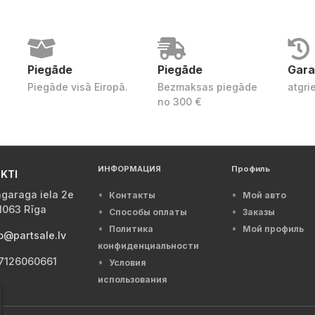
Piegāde
Piegāde
Gara
Piegāde visā Eiropā.
Bezmaksas piegāde
atgri
no 300 €
ИНФОРМАЦИЯ
Профиль
KTI
garaga iela 2e
Контакты
Мой авто
1063 Rīga
Способы оплаты
Заказы
Политика
Мой профиль
o@partsale.lv
конфиденциальности
7126060661
Условия
использования