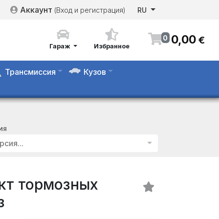
Аккаунт
(Вход и регистрация)
RU
0
,
00
0
€
Гараж
Избранное
Трансмиссия
Кузов
ИЯ
рсия...
кт тормозных
з