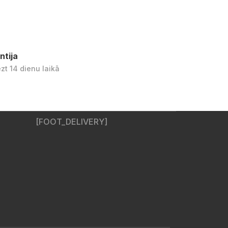
ntija
ezt 14 dienu laikā
[FOOT_DELIVERY]