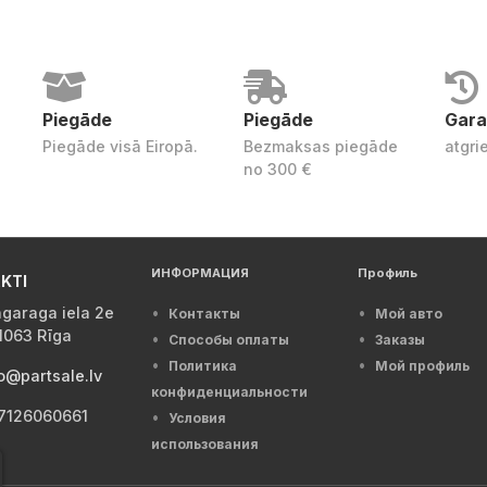
Piegāde
Piegāde
Gara
Piegāde visā Eiropā.
Bezmaksas piegāde
atgri
no 300 €
ИНФОРМАЦИЯ
Профиль
KTI
garaga iela 2e
Контакты
Мой авто
1063 Rīga
Способы оплаты
Заказы
Политика
Мой профиль
o@partsale.lv
конфиденциальности
7126060661
Условия
использования