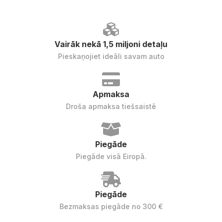
Vairāk nekā 1,5 miljoni detaļu
Pieskaņojiet ideāli savam auto
Apmaksa
Droša apmaksa tiešsaistē
Piegāde
Piegāde visā Eiropā.
Piegāde
Bezmaksas piegāde no 300 €