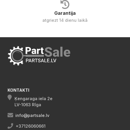
Garantija
atgriezt 14 dienu laikā
KONTAKTI
Ķengaraga iela 2e
LV-1063 Rīga
info@partsale.lv
+37126060661