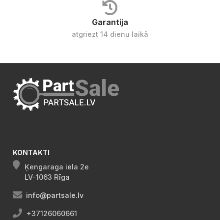
Garantija
atgriezt 14 dienu laikā
KONTAKTI
Ķengaraga iela 2e
LV-1063 Rīga
info@partsale.lv
+37126060661