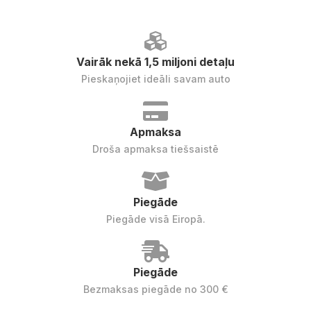
Vairāk nekā 1,5 miljoni detaļu
Pieskaņojiet ideāli savam auto
Apmaksa
Droša apmaksa tiešsaistē
Piegāde
Piegāde visā Eiropā.
Piegāde
Bezmaksas piegāde no 300 €