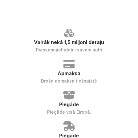
Vairāk nekā 1,5 miljoni detaļu
Pieskaņojiet ideāli savam auto
Apmaksa
Droša apmaksa tiešsaistē
Piegāde
Piegāde visā Eiropā.
Piegāde