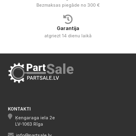
Bezmaksas piegāde no 300 €
Garantija
atgriezt 14 dienu laikā
KONTAKTI
Ķengaraga iela 2e
LV-1063 Rīga
info@partsale.lv