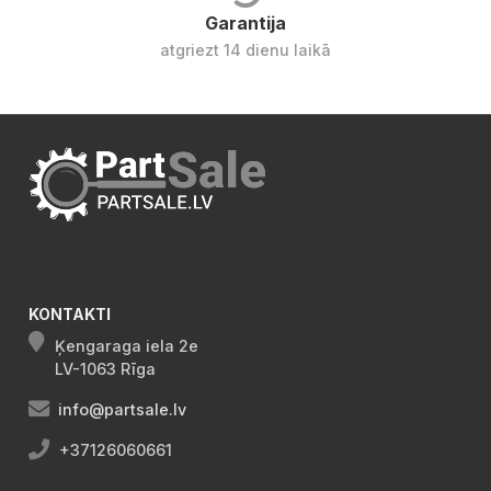
Garantija
atgriezt 14 dienu laikā
KONTAKTI
Ķengaraga iela 2e
LV-1063 Rīga
info@partsale.lv
+37126060661