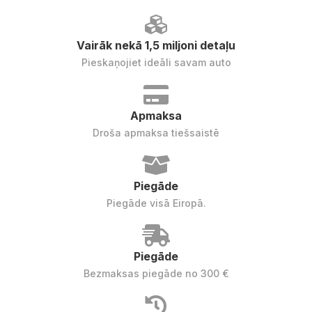
Vairāk nekā 1,5 miljoni detaļu
Pieskaņojiet ideāli savam auto
Apmaksa
Droša apmaksa tiešsaistē
Piegāde
Piegāde visā Eiropā.
Piegāde
Bezmaksas piegāde no 300 €