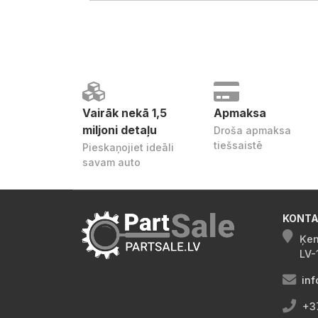
Vairāk nekā 1,5
Apmaksa
miljoni detaļu
Droša apmaksa
tiešsaistē
Pieskaņojiet ideāli
savam auto
KONTA
Ķen
LV-
inf
+3