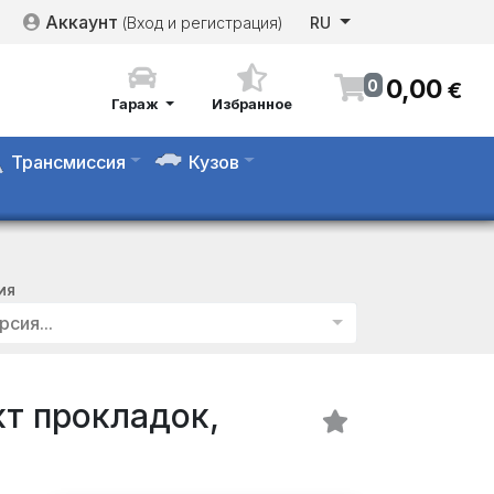
Аккаунт
(Вход и регистрация)
RU
0
,
00
0
€
Гараж
Избранное
Трансмиссия
Кузов
ИЯ
рсия...
т прокладок,