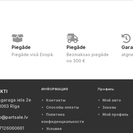
Piegāde
Piegāde
Gara
Piegāde visā Eiropā.
Bezmaksas piegāde
atgri
no 300 €
ИНФОРМАЦИЯ
Профиль
KTI
garaga iela 2e
Контакты
Мой авто
1063 Rīga
Способы оплаты
Заказы
Политика
Мой профиль
o@partsale.lv
конфиденциальности
7126060661
Условия