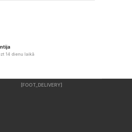
ntija
ezt 14 dienu laikā
[FOOT_DELIVERY]