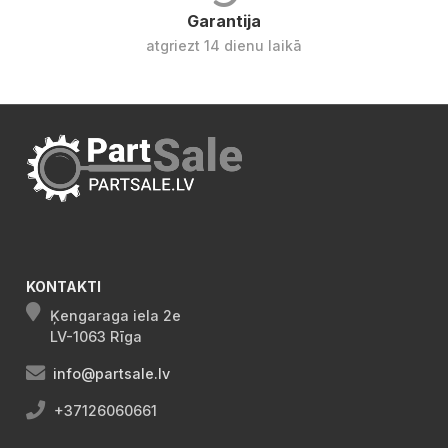
Garantija
atgriezt 14 dienu laikā
KONTAKTI
Ķengaraga iela 2e
LV-1063 Rīga
info@partsale.lv
+37126060661