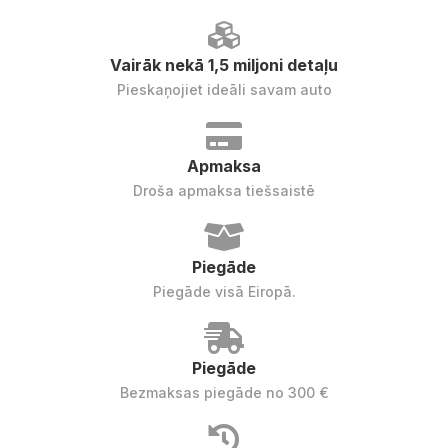
Vairāk nekā 1,5 miljoni detaļu
Pieskaņojiet ideāli savam auto
Apmaksa
Droša apmaksa tiešsaistē
Piegāde
Piegāde visā Eiropā.
Piegāde
Bezmaksas piegāde no 300 €