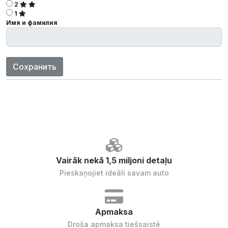
2
1
Имя и фамилия
Сохранить
Vairāk nekā 1,5 miljoni detaļu
Pieskaņojiet ideāli savam auto
Apmaksa
Droša apmaksa tiešsaistē