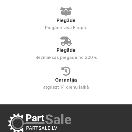
Piegāde
Piegāde visā Eiropā.
Piegāde
Bezmaksas piegāde no 300 €
Garantija
atgriezt 14 dienu laikā