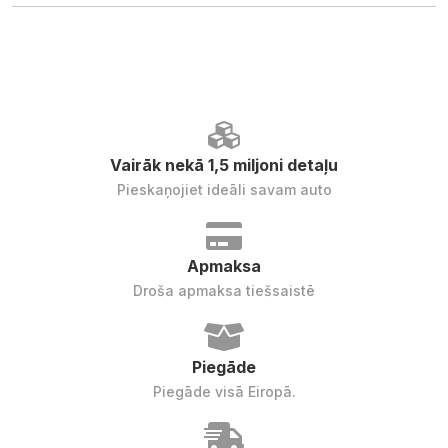
Vairāk nekā 1,5 miljoni detaļu
Pieskaņojiet ideāli savam auto
Apmaksa
Droša apmaksa tiešsaistē
Piegāde
Piegāde visā Eiropā.