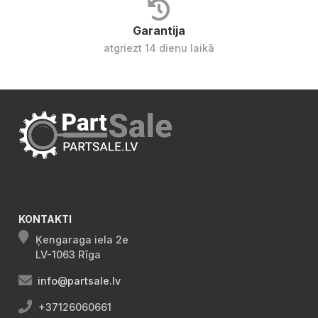
Garantija
atgriezt 14 dienu laikā
KONTAKTI
Ķengaraga iela 2e
LV-1063 Rīga
info@partsale.lv
+37126060661