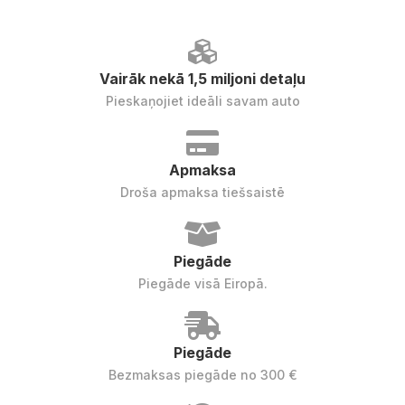
Vairāk nekā 1,5 miljoni detaļu
Pieskaņojiet ideāli savam auto
Apmaksa
Droša apmaksa tiešsaistē
Piegāde
Piegāde visā Eiropā.
Piegāde
Bezmaksas piegāde no 300 €