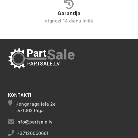
Garantija
atgriezt 14 dienu laikā
KONTAKTI
Ķengaraga iela 2e
LV-1063 Rīga
info@partsale.lv
+37126060661