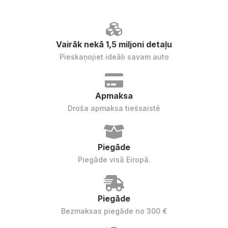
Vairāk nekā 1,5 miljoni detaļu
Pieskaņojiet ideāli savam auto
Apmaksa
Droša apmaksa tiešsaistē
Piegāde
Piegāde visā Eiropā.
Piegāde
Bezmaksas piegāde no 300 €