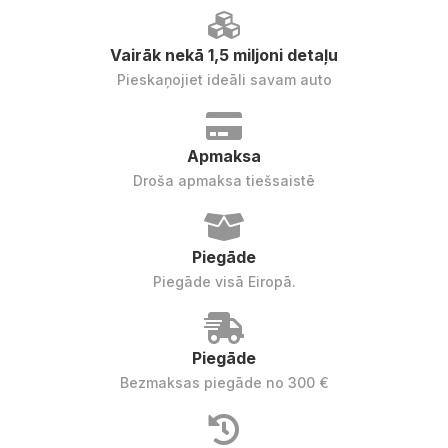
Vairāk nekā 1,5 miljoni detaļu
Pieskaņojiet ideāli savam auto
Apmaksa
Droša apmaksa tiešsaistē
Piegāde
Piegāde visā Eiropā.
Piegāde
Bezmaksas piegāde no 300 €