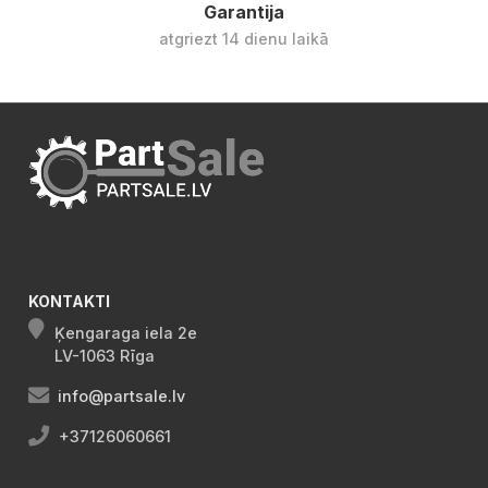
Garantija
atgriezt 14 dienu laikā
KONTAKTI
Ķengaraga iela 2e
LV-1063 Rīga
info@partsale.lv
+37126060661