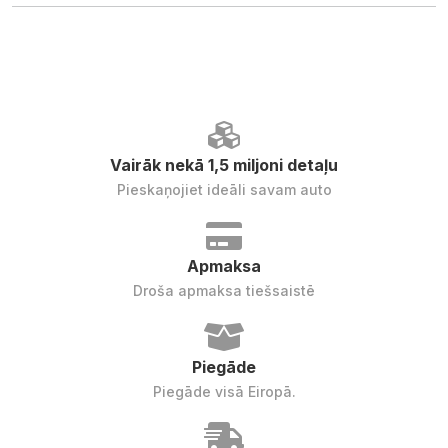
Vairāk nekā 1,5 miljoni detaļu
Pieskaņojiet ideāli savam auto
Apmaksa
Droša apmaksa tiešsaistē
Piegāde
Piegāde visā Eiropā.