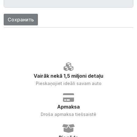
Сохранить
Vairāk nekā 1,5 miljoni detaļu
Pieskaņojiet ideāli savam auto
Apmaksa
Droša apmaksa tiešsaistē