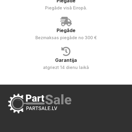
Piegāde
Piegāde visā Eiropā.
Piegāde
Bezmaksas piegāde no 300 €
Garantija
atgriezt 14 dienu laikā