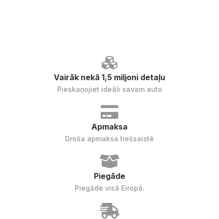
Vairāk nekā 1,5 miljoni detaļu
Pieskaņojiet ideāli savam auto
Apmaksa
Droša apmaksa tiešsaistē
Piegāde
Piegāde visā Eiropā.