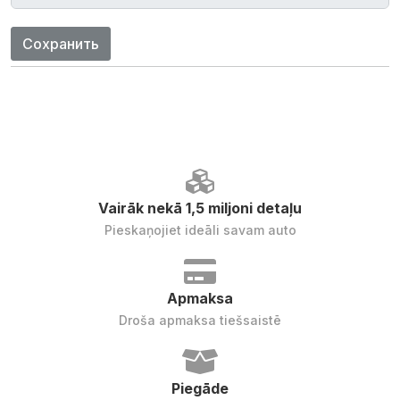
Сохранить
Vairāk nekā 1,5 miljoni detaļu
Pieskaņojiet ideāli savam auto
Apmaksa
Droša apmaksa tiešsaistē
Piegāde