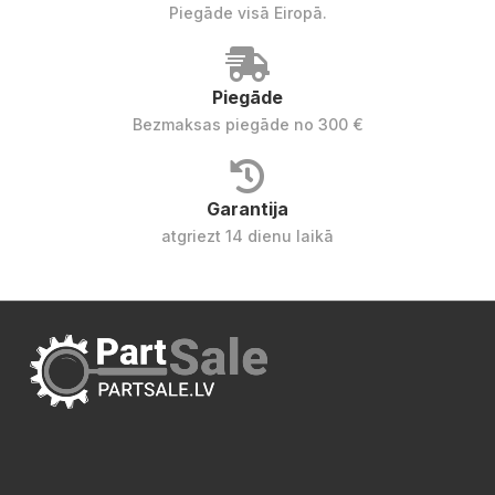
Piegāde visā Eiropā.
Piegāde
Bezmaksas piegāde no 300 €
Garantija
atgriezt 14 dienu laikā