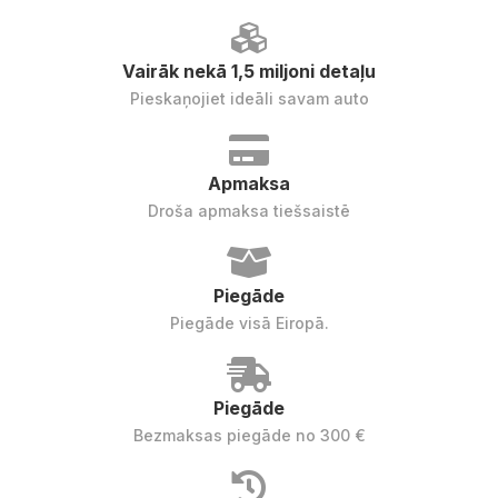
Vairāk nekā 1,5 miljoni detaļu
Pieskaņojiet ideāli savam auto
Apmaksa
Droša apmaksa tiešsaistē
Piegāde
Piegāde visā Eiropā.
Piegāde
Bezmaksas piegāde no 300 €