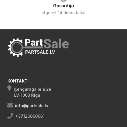
Garantija
atgriezt 14 dienu laikā
KONTAKTI
Ķengaraga iela 2e
LV-1063 Rīga
info@partsale.lv
+37126060661