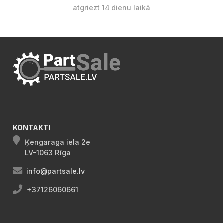
atgriezt 14 dienu laikā
KONTAKTI
Ķengaraga iela 2e
LV-1063 Rīga
info@partsale.lv
+37126060661