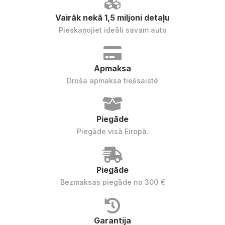
Vairāk nekā 1,5 miljoni detaļu
Pieskaņojiet ideāli savam auto
Apmaksa
Droša apmaksa tiešsaistē
Piegāde
Piegāde visā Eiropā.
Piegāde
Bezmaksas piegāde no 300 €
Garantija