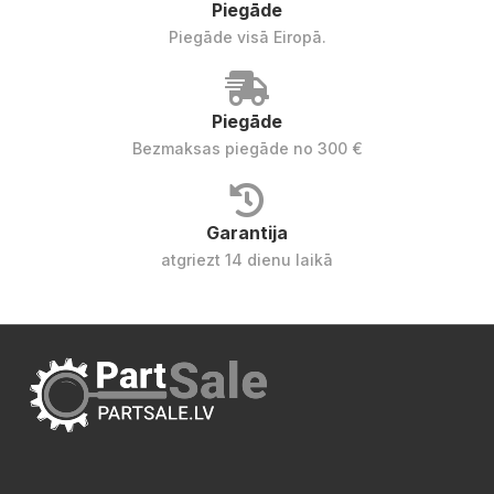
Piegāde
Piegāde visā Eiropā.
Piegāde
Bezmaksas piegāde no 300 €
Garantija
atgriezt 14 dienu laikā