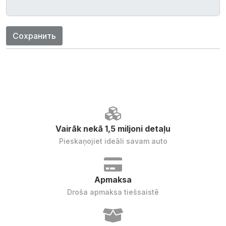
Сохранить
Vairāk nekā 1,5 miljoni detaļu
Pieskaņojiet ideāli savam auto
Apmaksa
Droša apmaksa tiešsaistē