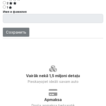
2
1
Имя и фамилия
Сохранить
Vairāk nekā 1,5 miljoni detaļu
Pieskaņojiet ideāli savam auto
Apmaksa
Droša apmaksa tiešsaistē