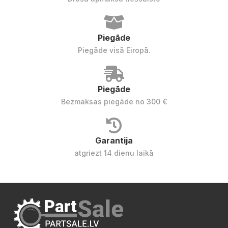
Piegāde
Piegāde visā Eiropā.
Piegāde
Bezmaksas piegāde no 300 €
Garantija
atgriezt 14 dienu laikā