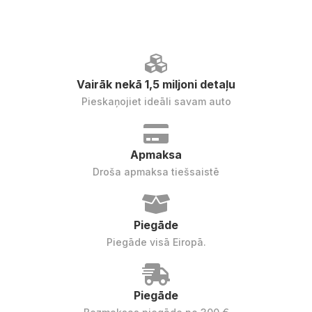
Vairāk nekā 1,5 miljoni detaļu
Pieskaņojiet ideāli savam auto
Apmaksa
Droša apmaksa tiešsaistē
Piegāde
Piegāde visā Eiropā.
Piegāde