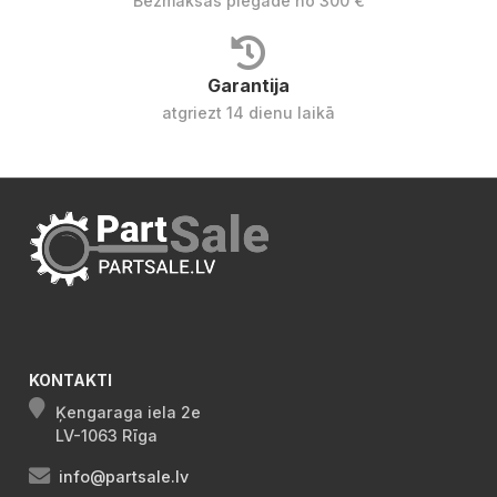
Bezmaksas piegāde no 300 €
Garantija
atgriezt 14 dienu laikā
KONTAKTI
Ķengaraga iela 2e
LV-1063 Rīga
info@partsale.lv