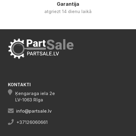
Garantija
atgriezt 14 dienu laikā
KONTAKTI
Ķengaraga iela 2e
LV-1063 Rīga
info@partsale.lv
+37126060661