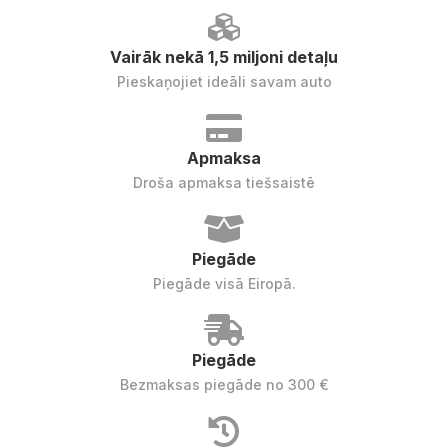
Vairāk nekā 1,5 miljoni detaļu
Pieskaņojiet ideāli savam auto
Apmaksa
Droša apmaksa tiešsaistē
Piegāde
Piegāde visā Eiropā.
Piegāde
Bezmaksas piegāde no 300 €