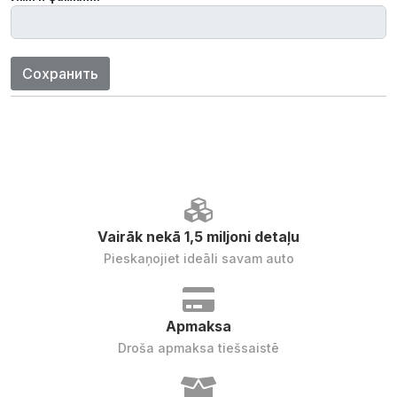
Сохранить
Vairāk nekā 1,5 miljoni detaļu
Pieskaņojiet ideāli savam auto
Apmaksa
Droša apmaksa tiešsaistē