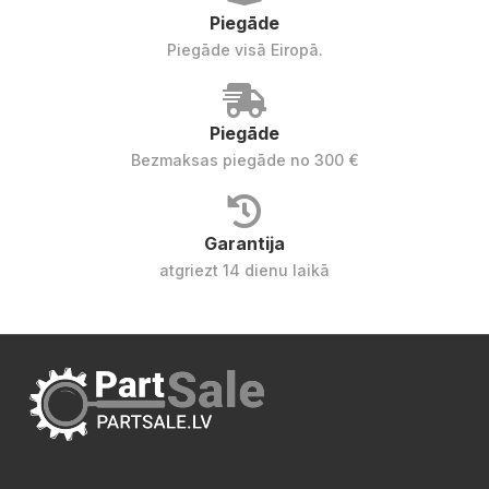
Piegāde
Piegāde visā Eiropā.
Piegāde
Bezmaksas piegāde no 300 €
Garantija
atgriezt 14 dienu laikā