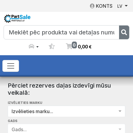
KONTS
LV
0
0
,
00
€
Pērciet rezerves daļas izdevīgi mūsu
veikalā:
IZVĒLIETIES MARKU
Izvēlieties marku...
GADS
Gads...