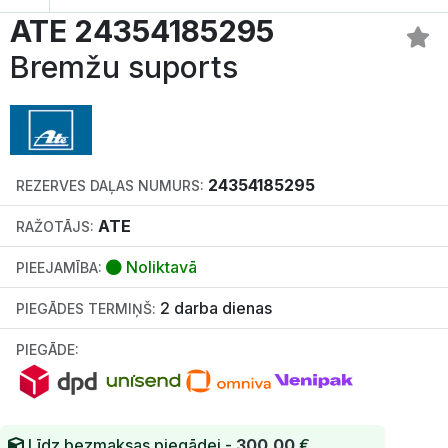
ATE 24354185295
Bremžu suports
24354185295
REZERVES DAĻAS NUMURS:
ATE
RAŽOTĀJS:
Noliktavā
PIEEJAMĪBA:
2 darba dienas
PIEGĀDES TERMIŅŠ:
PIEGĀDE:
Līdz bezmaksas piegādei -
300.00
€