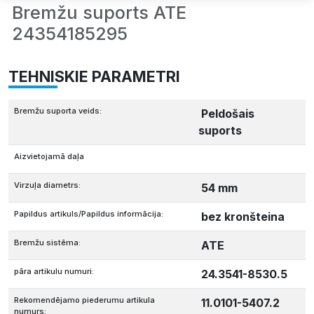
Bremžu suports ATE
24354185295
TEHNISKIE PARAMETRI
Bremžu suporta veids:
Peldošais
suports
Aizvietojamā daļa
Virzuļa diametrs:
54 mm
Papildus artikuls/Papildus informācija:
bez kronšteina
Bremžu sistēma:
ATE
pāra artikulu numuri:
24.3541-8530.5
Rekomendējamo piederumu artikula
11.0101-5407.2
numurs: