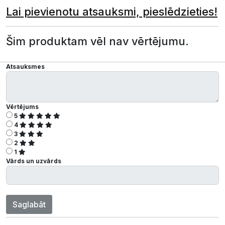
Lai pievienotu atsauksmi, pieslēdzieties!
Šim produktam vēl nav vērtējumu.
Atsauksmes
Vērtējums
5
4
3
2
1
Vārds un uzvārds
Saglabāt