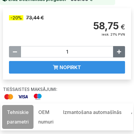
73,44 €
-20%
58,75
€
iesk. 21% PVN
NOPIRKT
TIEŠSAISTES MAKSĀJUMI:
Tehniskie
OEM
Izmantošana automašīnās
A
parametri
numuri