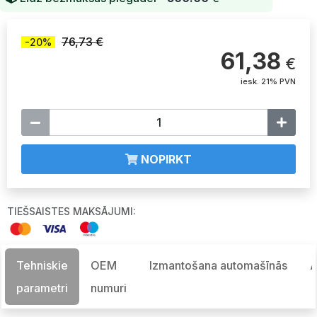
76,73 €
-20%
61,38
€
iesk. 21% PVN
NOPIRKT
TIEŠSAISTES MAKSĀJUMI:
Tehniskie
OEM
Izmantošana automašīnās
A
parametri
numuri