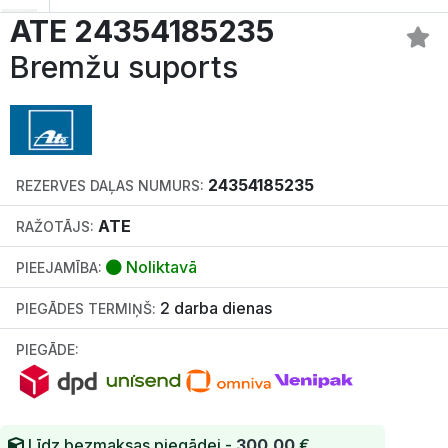
ATE 24354185235
Bremžu suports
24354185235
REZERVES DAĻAS NUMURS:
ATE
RAŽOTĀJS:
Noliktavā
PIEEJAMĪBA:
2 darba dienas
PIEGĀDES TERMIŅŠ:
PIEGĀDE:
Līdz bezmaksas piegādei -
300.00
€