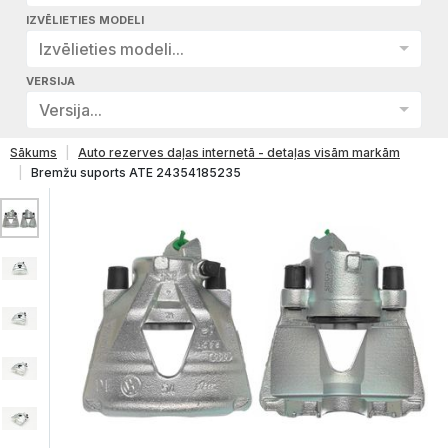
IZVĒLIETIES MODELI
Izvēlieties modeli...
VERSIJA
Versija...
Sākums
Auto rezerves daļas internetā - detaļas visām markām
Bremžu suports ATE 24354185235