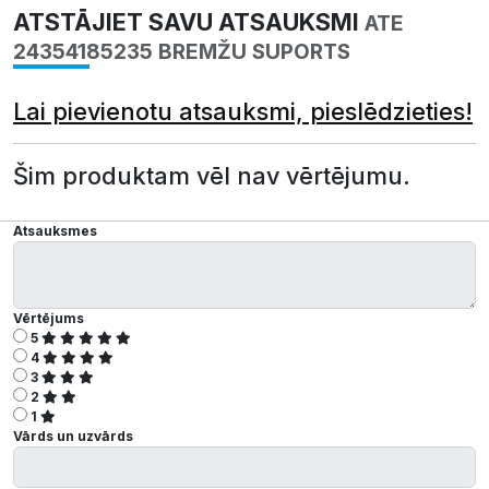
ATSTĀJIET SAVU ATSAUKSMI
ATE
24354185235 BREMŽU SUPORTS
Lai pievienotu atsauksmi, pieslēdzieties!
Šim produktam vēl nav vērtējumu.
Atsauksmes
Vērtējums
5
4
3
2
1
Vārds un uzvārds