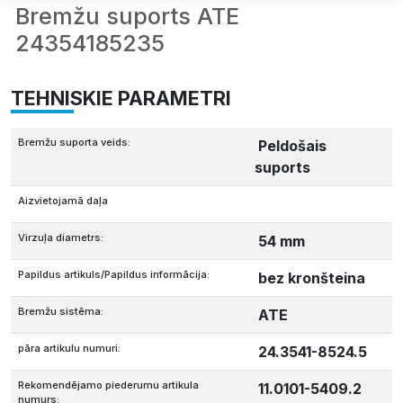
Bremžu suports ATE
24354185235
TEHNISKIE PARAMETRI
Bremžu suporta veids:
Peldošais
suports
Aizvietojamā daļa
Virzuļa diametrs:
54 mm
Papildus artikuls/Papildus informācija:
bez kronšteina
Bremžu sistēma:
ATE
pāra artikulu numuri:
24.3541-8524.5
Rekomendējamo piederumu artikula
11.0101-5409.2
numurs: