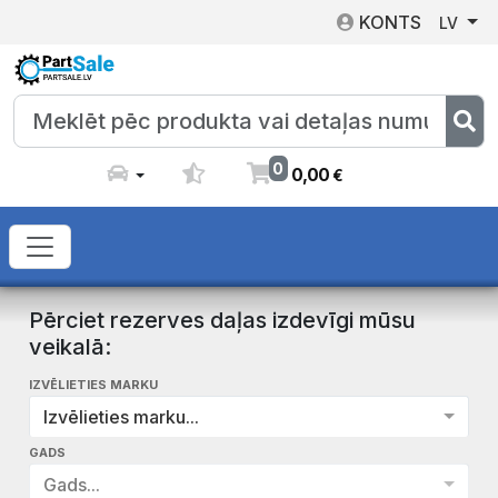
KONTS
LV
0
0
,
00
€
Pērciet rezerves daļas izdevīgi mūsu
veikalā:
IZVĒLIETIES MARKU
Izvēlieties marku...
GADS
Gads...