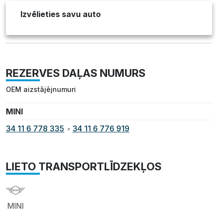
Izvēlieties savu auto
REZERVES DAĻAS NUMURS
OEM aizstājējnumuri
MINI
34 11 6 778 335
•
34 11 6 776 919
LIETO TRANSPORTLĪDZEKĻOS
MINI