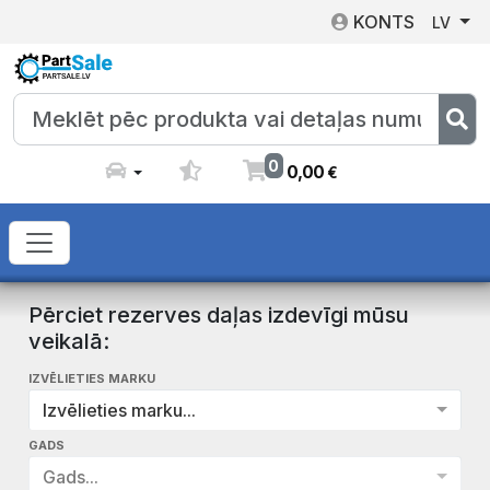
KONTS
LV
0
0
,
00
€
Pērciet rezerves daļas izdevīgi mūsu
veikalā:
IZVĒLIETIES MARKU
Izvēlieties marku...
GADS
Gads...