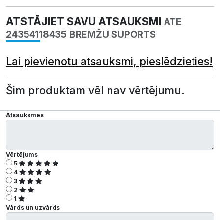
ATSTĀJIET SAVU ATSAUKSMI
ATE
24354118435 BREMŽU SUPORTS
Lai pievienotu atsauksmi, pieslēdzieties!
Šim produktam vēl nav vērtējumu.
Atsauksmes
Vērtējums
5
4
3
2
1
Vārds un uzvārds