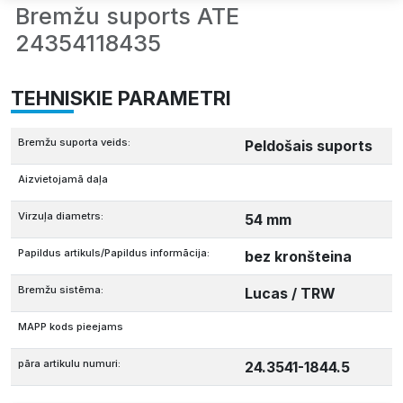
Bremžu suports ATE
24354118435
TEHNISKIE PARAMETRI
Bremžu suporta veids:
Peldošais suports
Aizvietojamā daļa
Virzuļa diametrs:
54 mm
Papildus artikuls/Papildus informācija:
bez kronšteina
Bremžu sistēma:
Lucas / TRW
MAPP kods pieejams
pāra artikulu numuri:
24.3541-1844.5