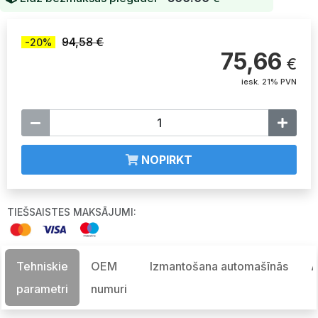
94,58 €
-20%
75,66
€
iesk. 21% PVN
NOPIRKT
TIEŠSAISTES MAKSĀJUMI:
Tehniskie
OEM
Izmantošana automašīnās
A
parametri
numuri