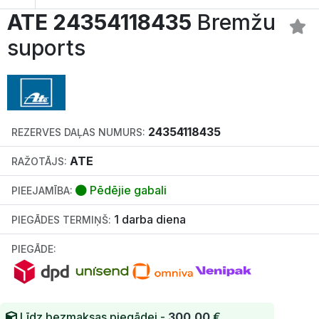
ATE 24354118435
Bremžu
suports
24354118435
REZERVES DAĻAS NUMURS:
ATE
RAŽOTĀJS:
Pēdējie gabali
PIEEJAMĪBA:
1 darba diena
PIEGĀDES TERMIŅŠ:
PIEGĀDE:
Līdz bezmaksas piegādei -
300.00
€