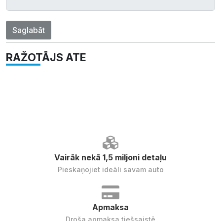
Saglabāt
RAŽOTĀJS ATE
Vairāk nekā 1,5 miljoni detaļu
Pieskaņojiet ideāli savam auto
Apmaksa
Droša apmaksa tiešsaistē